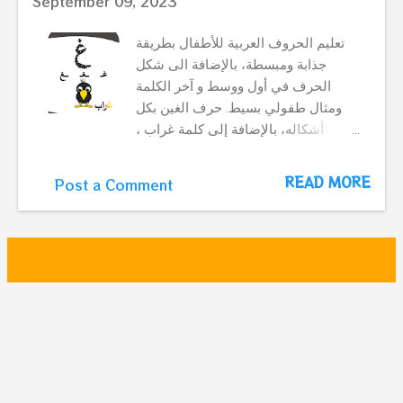
September 09, 2023
تعليم الحروف العربية للأطفال بطريقة
جذابة ومبسطة، بالإضافة الى شكل
الحرف في أول ووسط و آخر الكلمة
ومثال طفولي بسيط. حرف الغين بكل
أشكاله، بالإضافة إلى كلمة غراب ،
وغراب لطيف. Arabic letter for kids to
make fun with learn. بطاقات الحروف
READ MORE
Post a Comment
العربية - حرف الغين - غراب الحرف
التالي