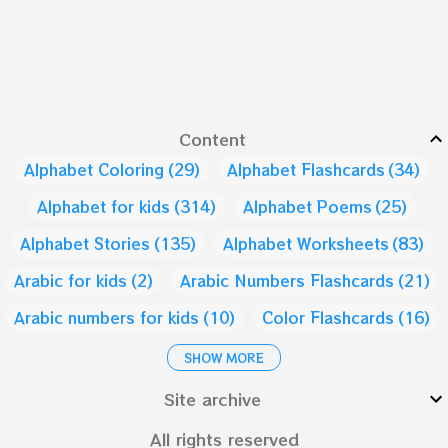
Content
Alphabet Coloring
29
Alphabet Flashcards
34
Alphabet for kids
314
Alphabet Poems
25
Alphabet Stories
135
Alphabet Worksheets
83
Arabic for kids
2
Arabic Numbers Flashcards
21
Arabic numbers for kids
10
Color Flashcards
16
Color for Kids
9
Days of the week
1
SHOW MORE
Do A Dot
28
Early Education
1
EdTech
2
Site archive
Emotion and Feelings
2
All rights reserved