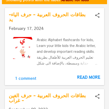
o
s
بطاقات الحروف العربية - حرف الياء-
يد
t
s
February 17, 2024
Arabic Alphabet flashcards for kids,
Learn your little kids the Arabic letter,
and develop important reading skills.
تعليم الحروف العربية للأطفال بطريقة
جذابة ومبسطة، بالإضافة الى شكل
الحرف في أول ووسط و آخر الكلمة
ومثال طفولي بسيط. بطاقات الحروف
READ MORE
1 comment
العربية - حرف الياء- يد الحرف التالي
بطاقات الحروف العربية - حرف الغين
- غراب